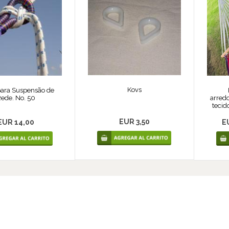
Kovs
para Suspensão de
ede. No. 50
arred
tecid
EUR 3,50
EUR 14,00
E