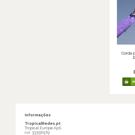
Corda 
R
Informações
TropicalRedes.pt
Tropical Europe ApS
cvr. 33356579