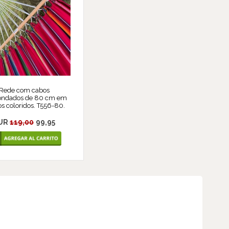
Rede com cabos
ondados de 80 cm em
os coloridos. T556-80.
UR
119,00
99,95