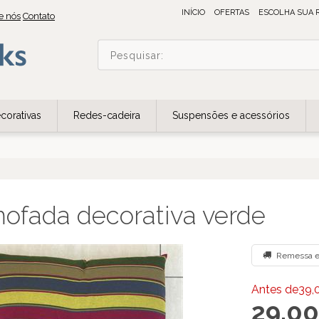
INÍCIO
OFERTAS
ESCOLHA SUA 
e nós
Contato
corativas
Redes-cadeira
Suspensões e acessórios
ofada decorativa verde
Remessa e
Antes de39,
29,00