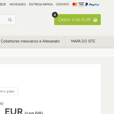
REDE
NOVIDADES
ENTREGA RÁPIDA
CONTATO
0
Cesto: 0,00 EUR
Cobertores mexicanos e Artesanato
MAPA DO SITE
m 1-3 días
00
EUR
(con IVA)