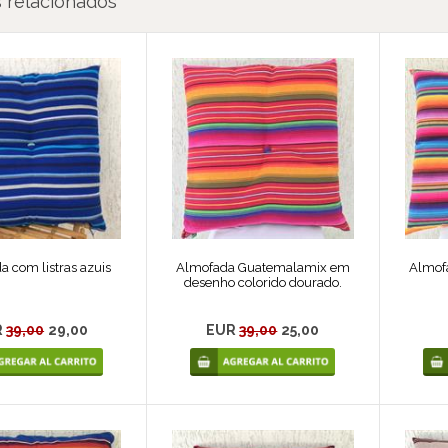
 relacionados
 com listras azuis
Almofada Guatemalamix em
Almof
desenho colorido dourado.
R
39,00
29,00
EUR
39,00
25,00