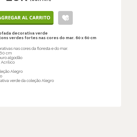
ofada decorativa verde
tons verdes fortes nas cores do mar. 60 x 60 cm
ativas nas cores da floresta e do mar.
 60 cm
puro algodão
Acrílico
leção Alegro
ro
tiva verde da coleção Alegro