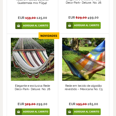
Deco-Park- Deluxe. No. 28
Guatemala mix FG542
EUR
629,00
499,00
EUR
159,00
125,00
Elegante e exclusiva Rede
Rede em tecido de algodão
Deco-Park- Deluxe. No. 28
revestido – Mexicana No. C5
EUR
329,00
299,00
EUR
195,00
165,00