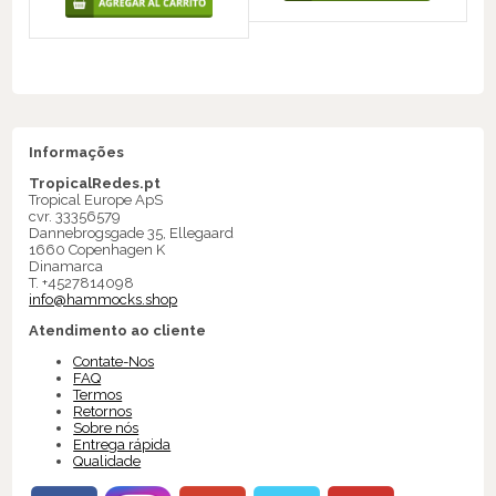
Informações
TropicalRedes.pt
Tropical Europe ApS
cvr. 33356579
Dannebrogsgade 35, Ellegaard
1660 Copenhagen K
Dinamarca
T. +4527814098
info@hammocks.shop
Atendimento ao cliente
Contate-Nos
FAQ
Termos
Retornos
Sobre nós
Entrega rápida
Qualidade