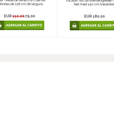
da - Rede de verão com barras
Yucatan Sol familiehængekøje i
dondas de 118 cm de largura.
Net med 140 cm træstokk
EUR
110,00
79,00
EUR 180,00