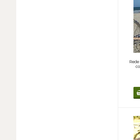
Rede 
co