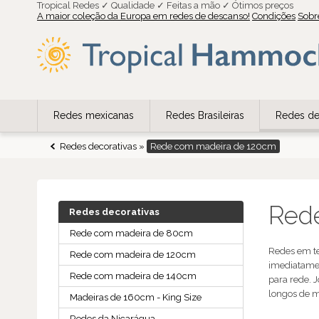
Tropical Redes ✓ Qualidade ✓ Feitas a mão ✓ Ótimos preços
A maior coleção da Europa em redes de descanso!
Condições
Sobr
Redes mexicanas
Redes Brasileiras
Redes de
Redes decorativas
»
Rede com madeira de 120cm
Red
Redes decorativas
Rede com madeira de 80cm
Redes em te
Rede com madeira de 120cm
imediatamen
Rede com madeira de 140cm
para rede. 
longos de m
Madeiras de 160cm - King Size
Redes da Nicarágua