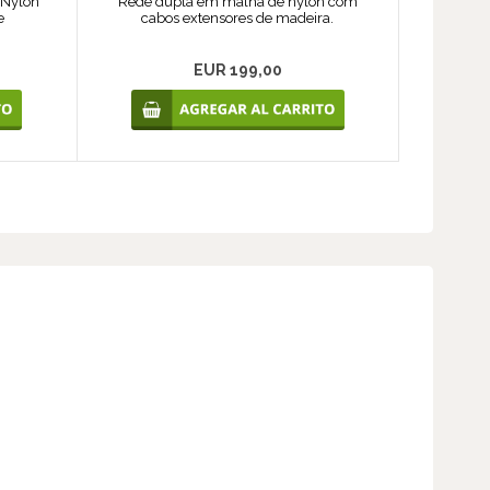
 Nylon
Rede dupla em malha de nylon com
e
cabos extensores de madeira.
EUR 199,00