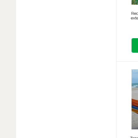
Red
ext