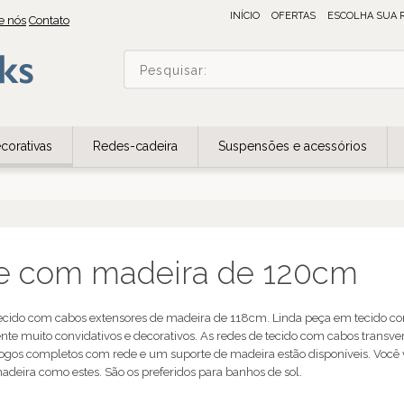
INÍCIO
OFERTAS
ESCOLHA SUA 
e nós
Contato
corativas
Redes-cadeira
Suspensões e acessórios
e com madeira de 120cm
cido com cabos extensores de madeira de 118cm. Linda peça em tecido c
te muito convidativos e decorativos. As redes de tecido com cabos transv
Jogos completos com rede e um suporte de madeira estão disponíveis. Você va
adeira como estes. São os preferidos para banhos de sol.