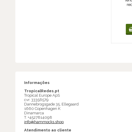
Ten
re
Informações
TropicalRedes.pt
Tropical Europe ApS
cvr. 33356579
Dannebrogsgade 35, Ellegaard
1660 Copenhagen K
Dinamarca
T. +4527814098
info@hammocks.shop
Atendimento ao cliente