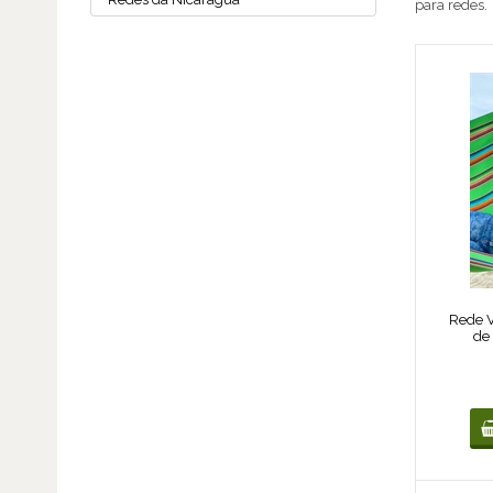
para redes.
Rede V
de