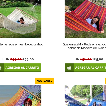
lente rede em estilo decorativo
GuatemalaMix Rede em tecid
cabos de Madeira de 140
EUR
299,00
199,00
EUR
198,00
185,00