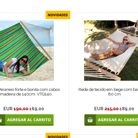
eraneio forte e bonita com cabos
Rede de tecido em bege com ba
 madeira de 140cm. VTQ140.
80 cm
EUR
190,00
169,00
EUR
215,00
189,00