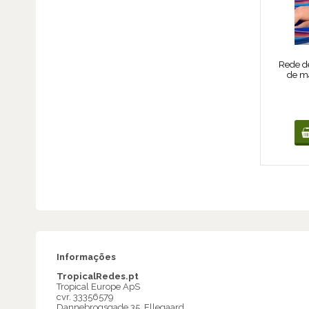
Rede d
de m
Informações
TropicalRedes.pt
Tropical Europe ApS
cvr. 33356579
Dannebrogsgade 35, Ellegaard