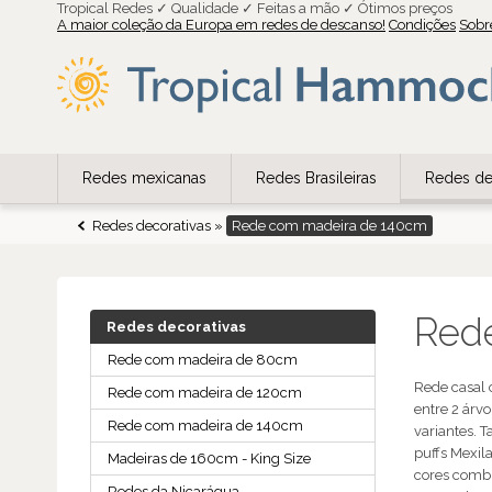
Tropical Redes ✓ Qualidade ✓ Feitas a mão ✓ Ótimos preços
A maior coleção da Europa em redes de descanso!
Condições
Sobr
Redes mexicanas
Redes Brasileiras
Redes de
Redes decorativas
»
Rede com madeira de 140cm
Red
Redes decorativas
Rede com madeira de 80cm
Rede casal 
Rede com madeira de 120cm
entre 2 árv
Rede com madeira de 140cm
variantes. 
puffs Mexil
Madeiras de 160cm - King Size
cores combi
Redes da Nicarágua