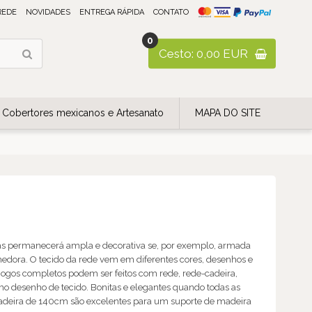
REDE
NOVIDADES
ENTREGA RÁPIDA
CONTATO
0
Cesto: 0,00 EUR
Cobertores mexicanos e Artesanato
MAPA DO SITE
as permanecerá ampla e decorativa se, por exemplo, armada
edora. O tecido da rede vem em diferentes cores, desenhos e
Jogos completos podem ser feitos com rede, rede-cadeira,
o desenho de tecido. Bonitas e elegantes quando todas as
 madeira de 140cm são excelentes para um suporte de madeira