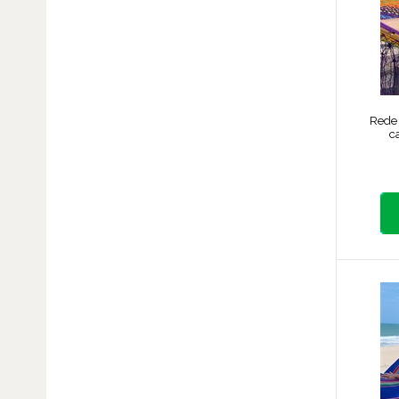
Rede
c