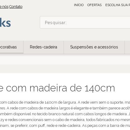
INÍCIO
OFERTAS
ESCOLHA SUA 
e nós
Contato
corativas
Redes-cadeira
Suspensões e acessórios
e com madeira de 140cm
com cabos de madeira de 140cm de largura. A rede vem sem o suporte, m
ores. A rede com cabos de madeira largos é elegante e também parece acolh
Também disponível no tecido branco natural com cabos longos de madeira. 
azy e redes convencionais sem o cabo de madeira, todos fabricados no mesm
nam, se preferir, com puff, rede e rede-cadeira. As peças com a barra de