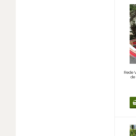
Rede V
de