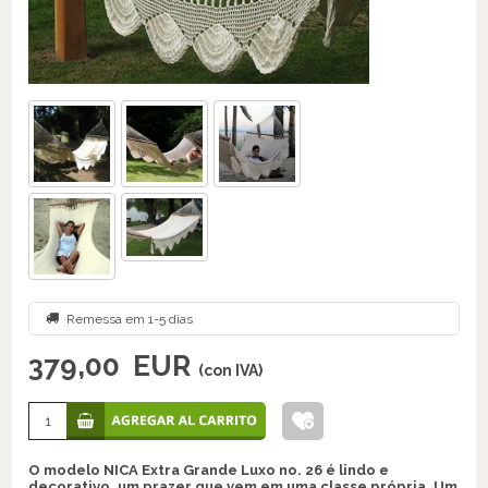
Remessa em 1-5 días
379,00
EUR
(con IVA)
O modelo NICA Extra Grande Luxo no. 26 é lindo e
decorativo, um prazer que vem em uma classe própria. Um