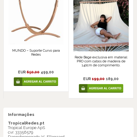
MUNDO – Suporte Curvo para
Redes
Rede Bege exclusiva em material
PRO com cabos de madeira de
140cm de comprimento.
EUR
650,00
499,00
EUR
199,00
189,00
Informações
TropicalRedes.pt
Tropical Europe ApS
cvr. 33356579
Dannebrogsgade 35, Ellegaard