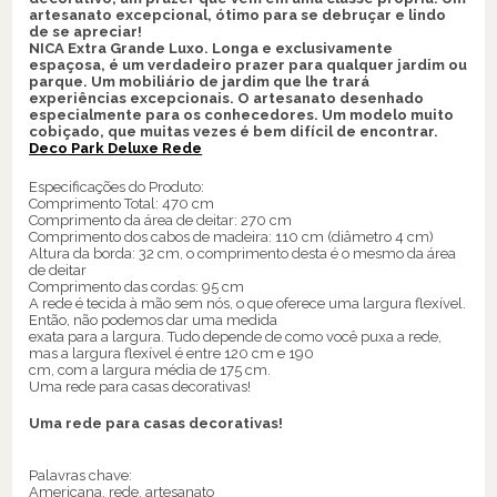
artesanato excepcional, ótimo para se debruçar e lindo
de se apreciar!
NICA Extra Grande Luxo. Longa e exclusivamente
espaçosa, é um verdadeiro prazer para qualquer jardim ou
parque. Um mobiliário de jardim que lhe trará
experiências excepcionais. O artesanato desenhado
especialmente para os conhecedores. Um modelo muito
cobiçado, que muitas vezes é bem difícil de encontrar.
Deco Park Deluxe Rede
Especificações do Produto:
Comprimento Total: 470 cm
Comprimento da área de deitar: 270 cm
Comprimento dos cabos de madeira: 110 cm (diâmetro 4 cm)
Altura da borda: 32 cm, o comprimento desta é o mesmo da área
de deitar
Comprimento das cordas: 95 cm
A rede é tecida à mão sem nós, o que oferece uma largura flexível.
Então, não podemos dar uma medida
exata para a largura. Tudo depende de como você puxa a rede,
mas a largura flexível é entre 120 cm e 190
cm, com a largura média de 175 cm.
Uma rede para casas decorativas!
Uma rede para casas decorativas!
Palavras chave:
Americana, rede, artesanato