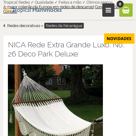
Tropical Redes ✓ Qualidade ✓ Feitas a mão ✓ Ótimos preços
0
A maior coleção da Europa em redes de descanso!
Condições
Sobre nós
Contato
Redes decorativas
»
Redes da Nicarágua
NICA Rede Extra Grande Luxo. No.
26 Deco Park Deluxe