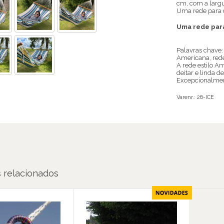
cm, com a larg
Uma rede para c
Uma rede para
Palavras chave:
Americana, rede
A rede estilo A
deitar e linda de
Excepcionalment
Varenr.:
26-ICE
 relacionados