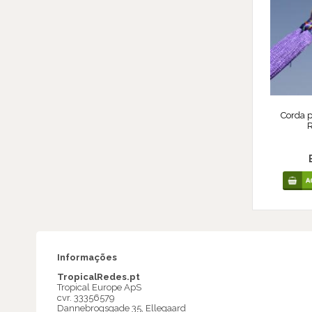
Corda 
R
Informações
TropicalRedes.pt
Tropical Europe ApS
cvr. 33356579
Dannebrogsgade 35, Ellegaard