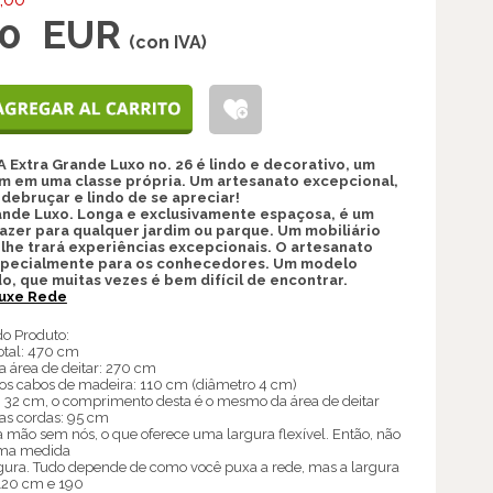
00
EUR
(con IVA)
 Extra Grande Luxo no. 26 é lindo e decorativo, um
m em uma classe própria. Um artesanato excepcional,
 debruçar e lindo de se apreciar!
ande Luxo. Longa e exclusivamente espaçosa, é um
azer para qualquer jardim ou parque. Um mobiliário
 lhe trará experiências excepcionais. O artesanato
pecialmente para os conhecedores. Um modelo
o, que muitas vezes é bem difícil de encontrar.
luxe Rede
do Produto:
tal: 470 cm
 área de deitar: 270 cm
s cabos de madeira: 110 cm (diâmetro 4 cm)
: 32 cm, o comprimento desta é o mesmo da área de deitar
s cordas: 95 cm
 à mão sem nós, o que oferece uma largura flexível. Então, não
ma medida
rgura. Tudo depende de como você puxa a rede, mas a largura
 120 cm e 190