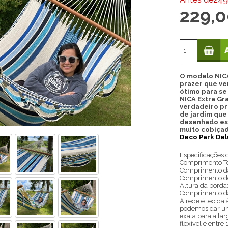
229,
O modelo NICA
prazer que ve
ótimo para se
NICA Extra Gr
verdadeiro pr
de jardim que
desenhado es
muito cobiçad
Deco Park De
Especificações 
Comprimento To
Comprimento da
Comprimento do
Altura da borda
Comprimento da
A rede é tecida
podemos dar u
exata para a la
flexível é entre