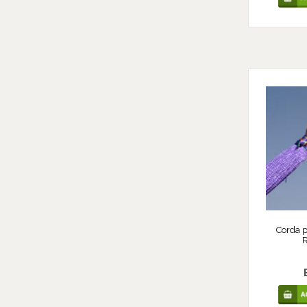
Corda 
R