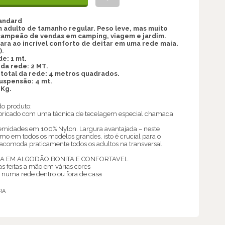
tandard
 adulto de tamanho regular. Peso leve, mas muito
campeão de vendas em camping, viagem e jardim.
ra ao incrível conforto de deitar em uma rede maia.
).
e: 1 mt.
da rede: 2 MT.
otal da rede: 4 metros quadrados.
suspensão: 4 mt.
 Kg.
do produto:
abricado com uma técnica de tecelagem especial chamada
remidades em 100% Nylon. Largura avantajada – neste
 em todos os modelos grandes, isto é crucial para o
e acomoda praticamente todos os adultos na transversal.
A EM ALGODÃO BONITA E CONFORTAVEL
 feitas a mão em várias cores
a numa rede dentro ou fora de casa
RA