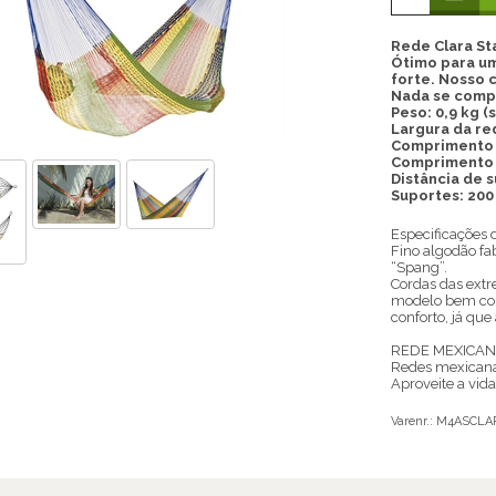
Rede Clara S
Ótimo para um
forte. Nosso 
Nada se compa
Peso: 0,9 kg (s
Largura da red
Comprimento 
Comprimento t
Distância de 
Suportes: 200
Especificações 
Fino algodão f
“Spang”.
Cordas das ext
modelo bem como
conforto, já qu
REDE MEXICAN
Redes mexicanas
Aproveite a vid
Varenr.:
M4ASCLA