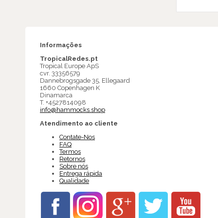
Informações
TropicalRedes.pt
Tropical Europe ApS
cvr. 33356579
Dannebrogsgade 35, Ellegaard
1660 Copenhagen K
Dinamarca
T. +4527814098
info@hammocks.shop
Atendimento ao cliente
Contate-Nos
FAQ
Termos
Retornos
Sobre nós
Entrega rápida
Qualidade