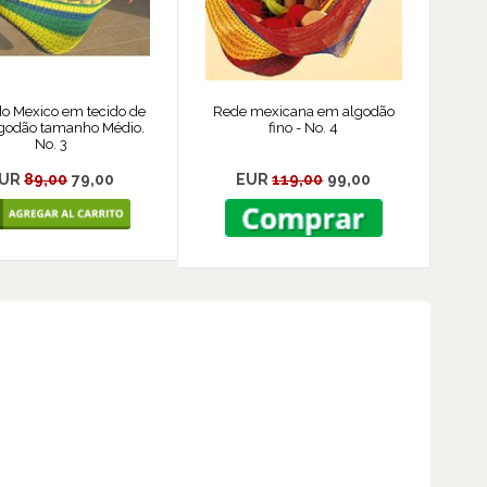
o Mexico em tecido de
Rede mexicana em algodão
lgodão tamanho Médio.
fino - No. 4
No. 3
EUR
89,00
79,00
EUR
119,00
99,00