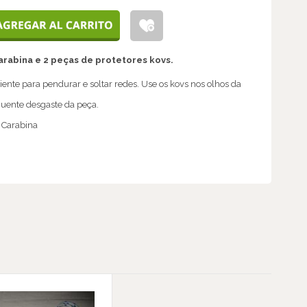
arabina e 2 peças de protetores kovs.
ente para pendurar e soltar redes. Use os kovs nos olhos da
equente desgaste da peça.
 Carabina