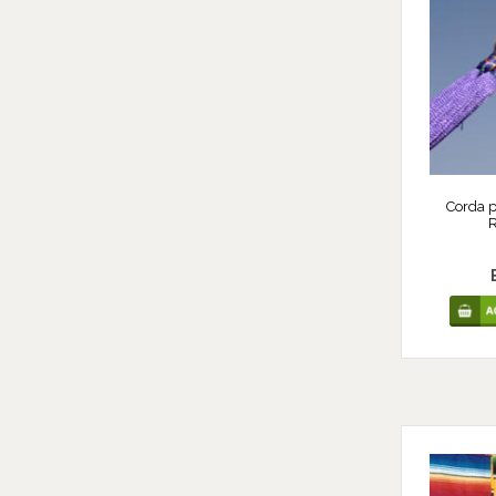
Corda 
R