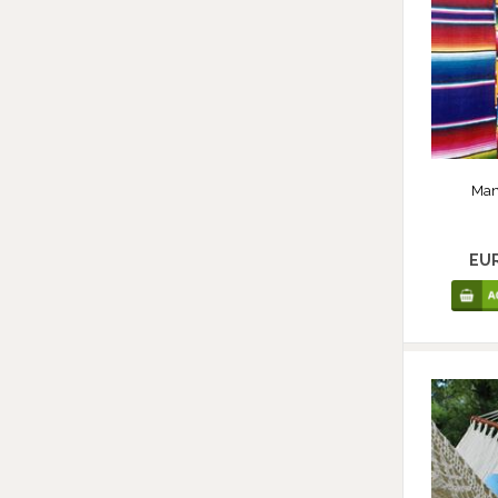
Man
EU