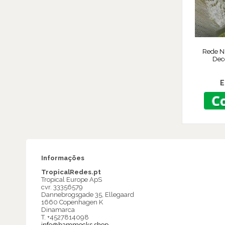
Rede Ni
Dec
E
Informações
TropicalRedes.pt
Tropical Europe ApS
cvr. 33356579
Dannebrogsgade 35, Ellegaard
1660 Copenhagen K
Dinamarca
T. +4527814098
info@hammocks.shop