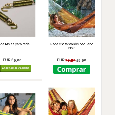
 de Molas para rede
Rede em tamanho pequeno
No.2
EUR 69,00
EUR
79,90
59,90