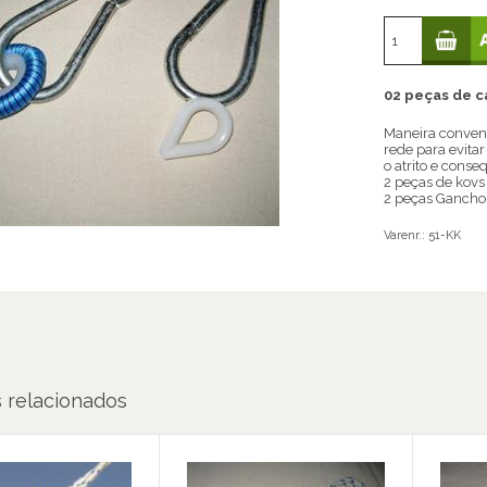
02 peças de c
Maneira conveni
rede para evitar
o atrito e cons
2 peças de kovs
2 peças Gancho
Varenr.:
51-KK
 relacionados