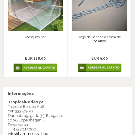
Jogo de Gancho e Corda de
Mosquito net
balanço
EUR 9,00
EUR 118,00
Informações
TropicalRedes.pt
Tropical Europe ApS
cvr. 33356579
Dannebrogsgade 35, Ellegaard
1660 Copenhagen K
Dinamarca
T. +4527814098
info@hammocks.shop