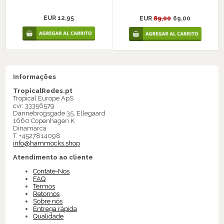
EUR 12,95
EUR
89,00
69,00
Informações
TropicalRedes.pt
Tropical Europe ApS
cvr. 33356579
Dannebrogsgade 35, Ellegaard
1660 Copenhagen K
Dinamarca
T. +4527814098
info@hammocks.shop
Atendimento ao cliente
Contate-Nos
FAQ
Termos
Retornos
Sobre nós
Entrega rápida
Qualidade