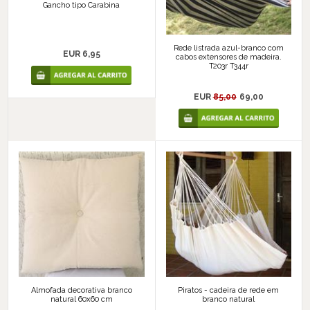
Gancho tipo Carabina
Rede listrada azul-branco com
EUR 6,95
cabos extensores de madeira.
T203r T344r
EUR
85,00
69,00
Almofada decorativa branco
Piratos - cadeira de rede em
natural 60x60 cm
branco natural