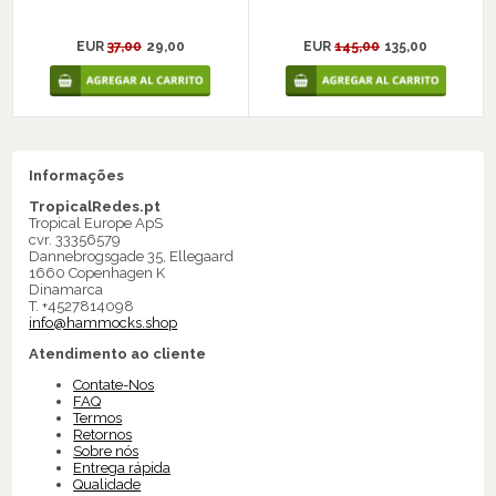
EUR
37,00
29,00
EUR
145,00
135,00
Informações
TropicalRedes.pt
Tropical Europe ApS
cvr. 33356579
Dannebrogsgade 35, Ellegaard
1660 Copenhagen K
Dinamarca
T. +4527814098
info@hammocks.shop
Atendimento ao cliente
Contate-Nos
FAQ
Termos
Retornos
Sobre nós
Entrega rápida
Qualidade