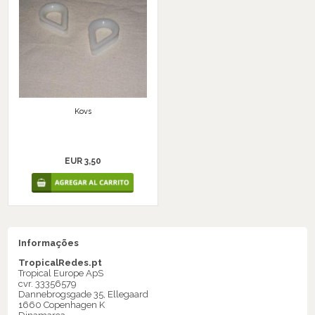
Kovs
EUR 3,50
Informações
TropicalRedes.pt
Tropical Europe ApS
cvr. 33356579
Dannebrogsgade 35, Ellegaard
1660 Copenhagen K