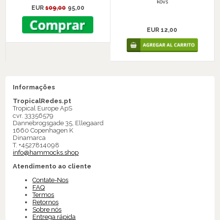
kovs
EUR
109,00
95,00
EUR 12,00
Informações
TropicalRedes.pt
Tropical Europe ApS
cvr. 33356579
Dannebrogsgade 35, Ellegaard
1660 Copenhagen K
Dinamarca
T. +4527814098
info@hammocks.shop
Atendimento ao cliente
Contate-Nos
FAQ
Termos
Retornos
Sobre nós
Entrega rápida